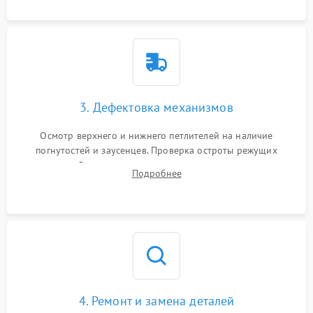
3. Дефектовка механизмов
Осмотр верхнего и нижнего петлителей на наличие
погнутостей и заусенцев. Проверка остроты режущих
кромок ножей, состояния приводного ремня, электромотора
Подробнее
и механизма дифференциальной подачи ткани.
4. Ремонт и замена деталей