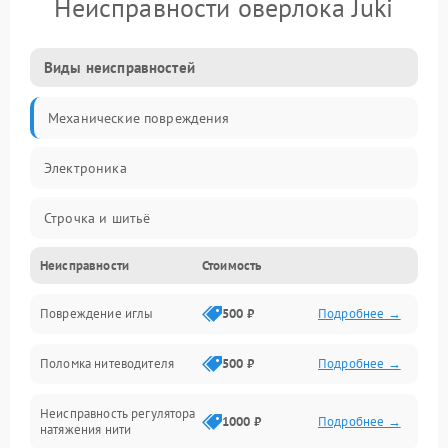
Неисправности оверлока Juki
Виды неисправностей
Механические повреждения
Электроника
Строчка и шитьё
Неисправности
Стоимость
Прочие неисправности
Повреждение иглы
500 ₽
Подробнее →
Подача ткани
Поломка нитеводителя
500 ₽
Подробнее →
Игловодитель и механизмы
Неисправность регулятора
Ножи и обрезка
1000 ₽
Подробнее →
натяжения нити