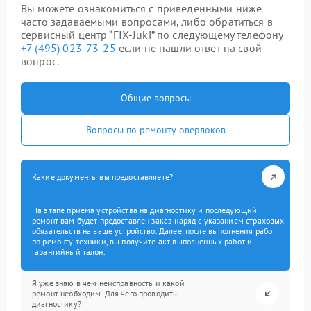
Вы можете ознакомиться с приведенными ниже
часто задаваемыми вопросами, либо обратиться в
сервисный центр “FIX-Juki” по следующему телефону
+7 (495) 023-73-25
если не нашли ответ на свой
вопрос.
Общие вопросы
Вопросы по ремонту оверлоков
Какие документы вы предоставляете?
На этапе приема устройства на диагностику и последующий
ремонт вам будет предоставлен заказ-наряд с указанием страховых
обязательств на ваше устройство. Далее, после выполнения работ
по ремонту техники, вы получите акт выполненных работ и
гарантийный талон.
Я уже знаю в чем неисправность и какой
ремонт необходим. Для чего проводить
диагностику?