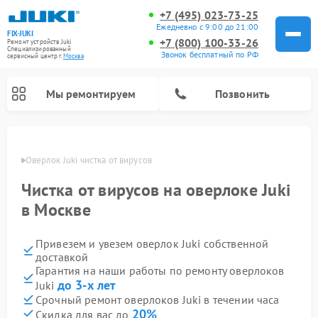
+7 (495) 023-73-25
Ежедневно с 9:00 до 21:00
FIX-JUKI
+7 (800) 100-33-26
Ремонт устройств Juki
Специализированный
Звонок бесплатный по РФ
cервисный центр г.
Москва
Мы ремонтируем
Позвонить
оскве
Оверлок Juki чистка от вирусов
Чистка от вирусов на оверлоке Juki
в Москве
Привезем и увезем оверлок Juki собственной
доставкой
Гарантия на наши работы по ремонту оверлоков
до 3-х лет
Juki
Срочный ремонт оверлоков Juki в течении часа
20%
Скидка для вас до