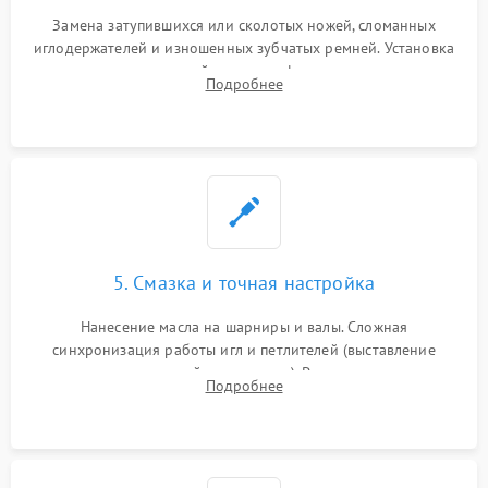
Замена затупившихся или сколотых ножей, сломанных
иглодержателей и изношенных зубчатых ремней. Установка
новых петлителей взамен деформированных.
Подробнее
Восстановление контактов в педали и цепях
электропривода.
5. Смазка и точная настройка
Нанесение масла на шарниры и валы. Сложная
синхронизация работы игл и петлителей (выставление
зазоров до сотых долей миллиметра). Регулировка прижима
Подробнее
ножей, ширины обметки и хода дифференциального
транспортера.