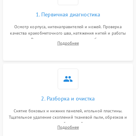
1. Первичная диагностика
Осмотр корпуса, нитенаправителей и ножей. Проверка
качества краеобметочного шва, натяжения нитей и работы
педали. Выявление пропусков стежков, обрывов нити,
Подробнее
заклинивания или тупого среза ткани на тестовом образце.
2. Разборка и очистка
Снятие боковых и нижних панелей, игольной пластины.
Тщательное удаление скоплений тканевой пыли, обрезков и
очесов из зоны петлителей и ножей с помощью жестких
Подробнее
кистей, пинцета и потока сжатого воздуха.