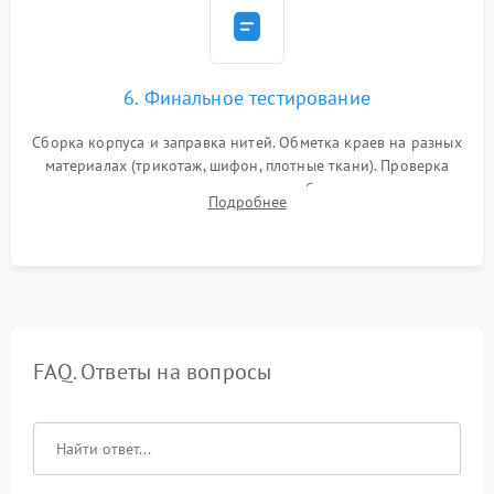
6. Финальное тестирование
Сборка корпуса и заправка нитей. Обметка краев на разных
материалах (трикотаж, шифон, плотные ткани). Проверка
ровности среза, эластичности шва, работы ролевого шва и
Подробнее
отсутствия стягивания или волнистости ткани.
FAQ. Ответы на вопросы