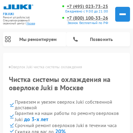
+7 (495) 023-73-25
Ежедневно с 9:00 до 21:00
FIX-JUKI
+7 (800) 100-33-26
Ремонт устройств Juki
Специализированный
Звонок бесплатный по РФ
cервисный центр г.
Москва
Мы ремонтируем
Позвонить
оскве
Оверлок Juki чистка системы охлаждения
Чистка системы охлаждения на
оверлоке Juki в Москве
Привезем и увезем оверлок Juki собственной
доставкой
Гарантия на наши работы по ремонту оверлоков
до 3-х лет
Juki
Срочный ремонт оверлоков Juki в течении часа
20%
Скидка для вас до