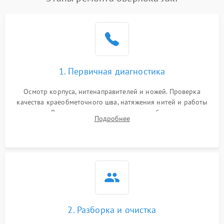
1. Первичная диагностика
Осмотр корпуса, нитенаправителей и ножей. Проверка
качества краеобметочного шва, натяжения нитей и работы
педали. Выявление пропусков стежков, обрывов нити,
Подробнее
заклинивания или тупого среза ткани на тестовом образце.
2. Разборка и очистка