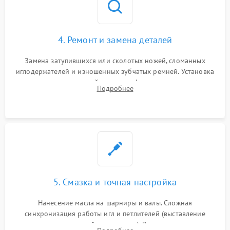
4. Ремонт и замена деталей
Замена затупившихся или сколотых ножей, сломанных
иглодержателей и изношенных зубчатых ремней. Установка
новых петлителей взамен деформированных.
Подробнее
Восстановление контактов в педали и цепях
электропривода.
5. Смазка и точная настройка
Нанесение масла на шарниры и валы. Сложная
синхронизация работы игл и петлителей (выставление
зазоров до сотых долей миллиметра). Регулировка прижима