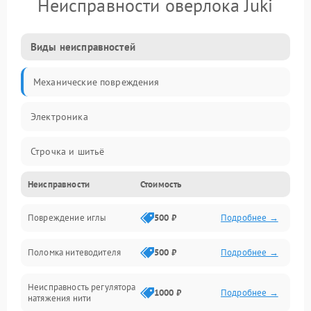
Неисправности оверлока Juki
Виды неисправностей
Механические повреждения
Электроника
Строчка и шитьё
Неисправности
Стоимость
Прочие неисправности
Повреждение иглы
500 ₽
Подробнее →
Подача ткани
Поломка нитеводителя
500 ₽
Подробнее →
Игловодитель и механизмы
Неисправность регулятора
Ножи и обрезка
1000 ₽
Подробнее →
натяжения нити