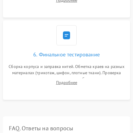
Подробнее
ножей, ширины обметки и хода дифференциального
транспортера.
6. Финальное тестирование
Сборка корпуса и заправка нитей. Обметка краев на разных
материалах (трикотаж, шифон, плотные ткани). Проверка
ровности среза, эластичности шва, работы ролевого шва и
Подробнее
отсутствия стягивания или волнистости ткани.
FAQ. Ответы на вопросы