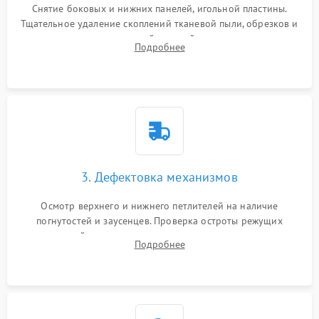
Снятие боковых и нижних панелей, игольной пластины.
Тщательное удаление скоплений тканевой пыли, обрезков и
очесов из зоны петлителей и ножей с помощью жестких
Подробнее
кистей, пинцета и потока сжатого воздуха.
3. Дефектовка механизмов
Осмотр верхнего и нижнего петлителей на наличие
погнутостей и заусенцев. Проверка остроты режущих
кромок ножей, состояния приводного ремня, электромотора
Подробнее
и механизма дифференциальной подачи ткани.