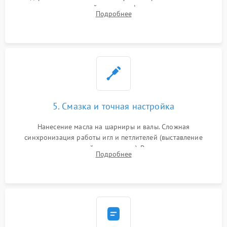
новых петлителей взамен деформированных.
Подробнее
Восстановление контактов в педали и цепях
электропривода.
5. Смазка и точная настройка
Нанесение масла на шарниры и валы. Сложная
синхронизация работы игл и петлителей (выставление
зазоров до сотых долей миллиметра). Регулировка прижима
Подробнее
ножей, ширины обметки и хода дифференциального
транспортера.