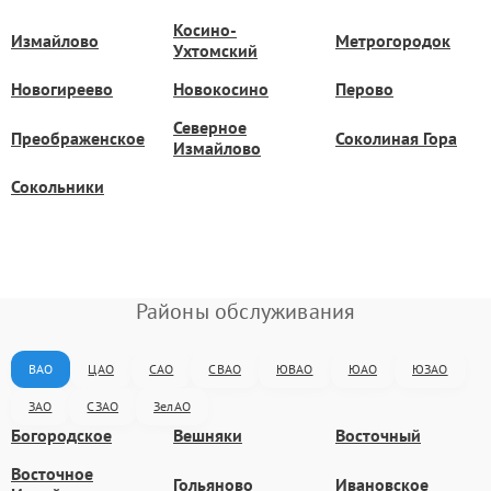
Косино-
Измайлово
Метрогородок
Ухтомский
Новогиреево
Новокосино
Перово
Северное
Преображенское
Соколиная Гора
Измайлово
Сокольники
Районы обслуживания
ВАО
ЦАО
САО
СВАО
ЮВАО
ЮАО
ЮЗАО
ЗАО
СЗАО
ЗелАО
Богородское
Вешняки
Восточный
Восточное
Гольяново
Ивановское