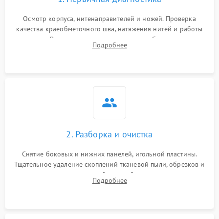
Осмотр корпуса, нитенаправителей и ножей. Проверка
качества краеобметочного шва, натяжения нитей и работы
педали. Выявление пропусков стежков, обрывов нити,
Подробнее
заклинивания или тупого среза ткани на тестовом образце.
2. Разборка и очистка
Снятие боковых и нижних панелей, игольной пластины.
Тщательное удаление скоплений тканевой пыли, обрезков и
очесов из зоны петлителей и ножей с помощью жестких
Подробнее
кистей, пинцета и потока сжатого воздуха.