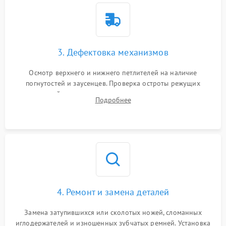
3. Дефектовка механизмов
Осмотр верхнего и нижнего петлителей на наличие
погнутостей и заусенцев. Проверка остроты режущих
кромок ножей, состояния приводного ремня, электромотора
Подробнее
и механизма дифференциальной подачи ткани.
4. Ремонт и замена деталей
Замена затупившихся или сколотых ножей, сломанных
иглодержателей и изношенных зубчатых ремней. Установка