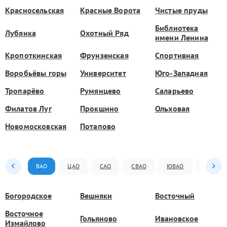
Красносельская
Красные Ворота
Чистые пруды
Библиотека
Лубянка
Охотный Ряд
имени Ленина
Кропоткинская
Фрунзенская
Спортивная
Воробьёвы горы
Университет
Юго-Западная
Тропарёво
Румянцево
Саларьево
Филатов Луг
Прокшино
Ольховая
Новомосковская
Потапово
ВАО
ЦАО
САО
СВАО
ЮВАО
ЮАО
Богородское
Вешняки
Восточный
Восточное
Гольяново
Ивановское
Измайлово