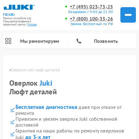
+7 (495) 023-73-25
Ежедневно с 9:00 до 21:00
FIX-JUKI
+7 (800) 100-33-26
Ремонт устройств Juki
Специализированный
Звонок бесплатный по РФ
cервисный центр г.
Москва
Мы ремонтируем
Позвонить
оскве
Оверлок Juki люфт деталей
Оверлок
Juki
Люфт деталей
Бесплатная диагностика
даже при отказе от
ремонта
Привезем и увезем оверлок Juki собственной
доставкой
Гарантия на наши работы по ремонту оверлоков
до 3-х лет
Juki