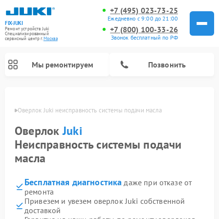
+7 (495) 023-73-25
Ежедневно с 9:00 до 21:00
FIX-JUKI
+7 (800) 100-33-26
Ремонт устройств Juki
Специализированный
Звонок бесплатный по РФ
cервисный центр г.
Москва
Мы ремонтируем
Позвонить
оскве
Оверлок Juki неисправность системы подачи масла
Оверлок
Juki
Неисправность системы подачи
масла
Бесплатная диагностика
даже при отказе от
ремонта
Привезем и увезем оверлок Juki собственной
доставкой