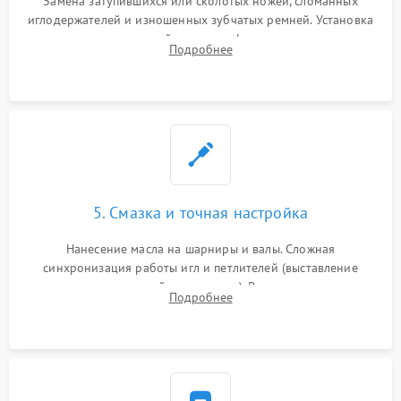
Замена затупившихся или сколотых ножей, сломанных
иглодержателей и изношенных зубчатых ремней. Установка
новых петлителей взамен деформированных.
Подробнее
Восстановление контактов в педали и цепях
электропривода.
5. Смазка и точная настройка
Нанесение масла на шарниры и валы. Сложная
синхронизация работы игл и петлителей (выставление
зазоров до сотых долей миллиметра). Регулировка прижима
Подробнее
ножей, ширины обметки и хода дифференциального
транспортера.