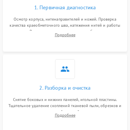
1. Первичная диагностика
Осмотр корпуса, нитенаправителей и ножей. Проверка
качества краеобметочного шва, натяжения нитей и работы
педали. Выявление пропусков стежков, обрывов нити,
Подробнее
заклинивания или тупого среза ткани на тестовом образце.
2. Разборка и очистка
Снятие боковых и нижних панелей, игольной пластины.
Тщательное удаление скоплений тканевой пыли, обрезков и
очесов из зоны петлителей и ножей с помощью жестких
Подробнее
кистей, пинцета и потока сжатого воздуха.