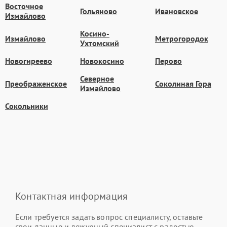
Восточное
Гольяново
Ивановское
Измайлово
Косино-
Измайлово
Метрогородок
Ухтомский
Новогиреево
Новокосино
Перово
Северное
Преображенское
Соколиная Гора
Измайлово
Сокольники
Контактная информация
Если требуется задать вопрос специалисту, оставьте
свои данные и дежурный специалист с радостью