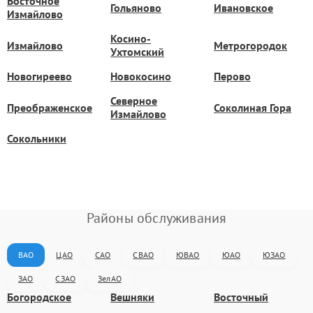
Восточное
Гольяново
Ивановское
Измайлово
Косино-
Измайлово
Метрогородок
Ухтомский
Новогиреево
Новокосино
Перово
Северное
Преображенское
Соколиная Гора
Измайлово
Сокольники
Районы обслуживания
ВАО
ЦАО
САО
СВАО
ЮВАО
ЮАО
ЮЗАО
ЗАО
СЗАО
ЗелАО
Богородское
Вешняки
Восточный