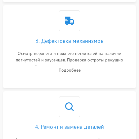
3. Дефектовка механизмов
Осмотр верхнего и нижнего петлителей на наличие
погнутостей и заусенцев. Проверка остроты режущих
кромок ножей, состояния приводного ремня, электромотора
Подробнее
и механизма дифференциальной подачи ткани.
4. Ремонт и замена деталей