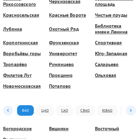
Черкизовская
Рокоссовского
площадь
Красносельская
Красные Ворота
Чистые пруды
Библиотека
Лубянка
Охотный Ряд
имени Ленина
Кропоткинская
Фрунзенская
Спортивная
Воробьёвы горы
Университет
Юго-Западная
Тропарёво
Румянцево
Саларьево
Филатов Луг
Прокшино
Ольховая
Новомосковская
Потапово
ВАО
ЦАО
САО
СВАО
ЮВАО
ЮАО
Богородское
Вешняки
Восточный