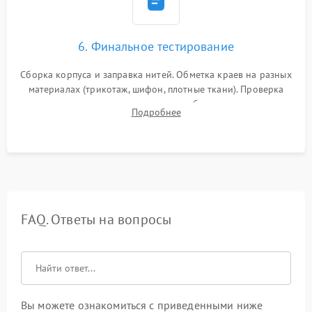
6. Финальное тестирование
Сборка корпуса и заправка нитей. Обметка краев на разных
материалах (трикотаж, шифон, плотные ткани). Проверка
ровности среза, эластичности шва, работы ролевого шва и
Подробнее
отсутствия стягивания или волнистости ткани.
FAQ. Ответы на вопросы
Вы можете ознакомиться с приведенными ниже