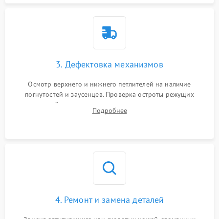
3. Дефектовка механизмов
Осмотр верхнего и нижнего петлителей на наличие
погнутостей и заусенцев. Проверка остроты режущих
кромок ножей, состояния приводного ремня, электромотора
Подробнее
и механизма дифференциальной подачи ткани.
4. Ремонт и замена деталей