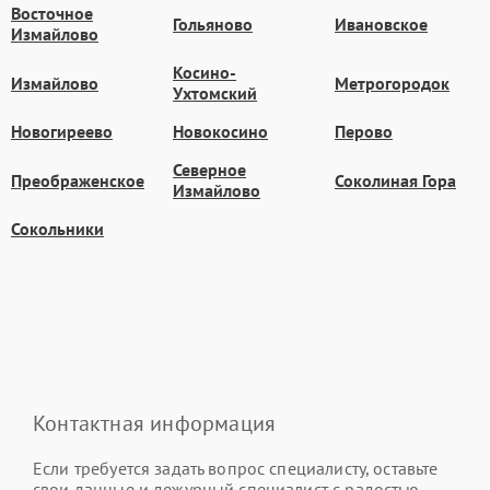
Восточное
Гольяново
Ивановское
Измайлово
Косино-
Измайлово
Метрогородок
Ухтомский
Новогиреево
Новокосино
Перово
Северное
Преображенское
Соколиная Гора
Измайлово
Сокольники
Контактная информация
Если требуется задать вопрос специалисту, оставьте
свои данные и дежурный специалист с радостью