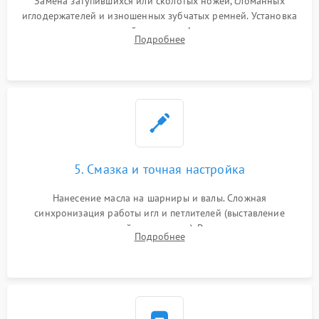
Замена затупившихся или сколотых ножей, сломанных
иглодержателей и изношенных зубчатых ремней. Установка
новых петлителей взамен деформированных.
Подробнее
Восстановление контактов в педали и цепях
электропривода.
5. Смазка и точная настройка
Нанесение масла на шарниры и валы. Сложная
синхронизация работы игл и петлителей (выставление
зазоров до сотых долей миллиметра). Регулировка прижима
Подробнее
ножей, ширины обметки и хода дифференциального
транспортера.