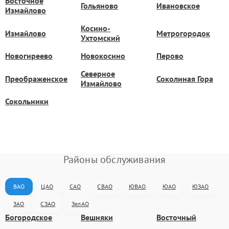
Восточное
Гольяново
Ивановское
Измайлово
Косино-
Измайлово
Метрогородок
Ухтомский
Новогиреево
Новокосино
Перово
Северное
Преображенское
Соколиная Гора
Измайлово
Сокольники
Районы обслуживания
ВАО
ЦАО
САО
СВАО
ЮВАО
ЮАО
ЮЗАО
ЗАО
СЗАО
ЗелАО
Богородское
Вешняки
Восточный