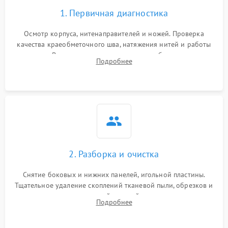
1. Первичная диагностика
Осмотр корпуса, нитенаправителей и ножей. Проверка
качества краеобметочного шва, натяжения нитей и работы
педали. Выявление пропусков стежков, обрывов нити,
Подробнее
заклинивания или тупого среза ткани на тестовом образце.
2. Разборка и очистка
Снятие боковых и нижних панелей, игольной пластины.
Тщательное удаление скоплений тканевой пыли, обрезков и
очесов из зоны петлителей и ножей с помощью жестких
Подробнее
кистей, пинцета и потока сжатого воздуха.