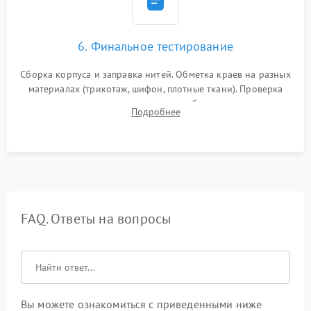
6. Финальное тестирование
Сборка корпуса и заправка нитей. Обметка краев на разных
материалах (трикотаж, шифон, плотные ткани). Проверка
ровности среза, эластичности шва, работы ролевого шва и
Подробнее
отсутствия стягивания или волнистости ткани.
FAQ. Ответы на вопросы
Вы можете ознакомиться с приведенными ниже