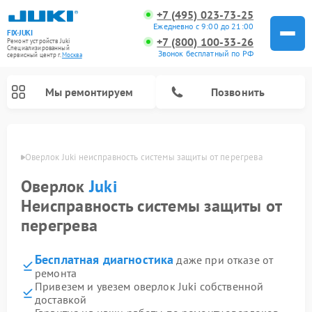
+7 (495) 023-73-25
Ежедневно с 9:00 до 21:00
FIX-JUKI
+7 (800) 100-33-26
Ремонт устройств Juki
Специализированный
Звонок бесплатный по РФ
cервисный центр г.
Москва
Мы ремонтируем
Позвонить
оскве
Оверлок Juki неисправность системы защиты от перегрева
Оверлок
Juki
Неисправность системы защиты от
перегрева
Бесплатная диагностика
даже при отказе от
ремонта
Привезем и увезем оверлок Juki собственной
доставкой