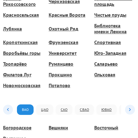
Черкизовская
Рокоссовского
площадь
Красносельская
Красные Ворота
Чистые пруды
Библиотека
Лубянка
Охотный Ряд
имени Ленина
Кропоткинская
Фрунзенская
Спортивная
Воробьёвы горы
Университет
Юго-Западная
Тропарёво
Румянцево
Саларьево
Филатов Луг
Прокшино
Ольховая
Новомосковская
Потапово
ВАО
ЦАО
САО
СВАО
ЮВАО
ЮАО
Богородское
Вешняки
Восточный