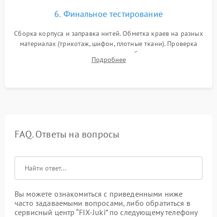
6. Финальное тестирование
Сборка корпуса и заправка нитей. Обметка краев на разных
материалах (трикотаж, шифон, плотные ткани). Проверка
ровности среза, эластичности шва, работы ролевого шва и
Подробнее
отсутствия стягивания или волнистости ткани.
FAQ. Ответы на вопросы
Вы можете ознакомиться с приведенными ниже
часто задаваемыми вопросами, либо обратиться в
сервисный центр “FIX-Juki” по следующему телефону