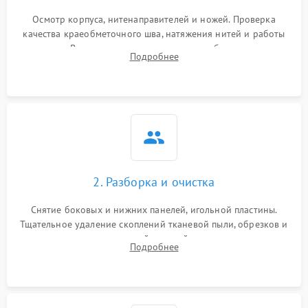
Осмотр корпуса, нитенаправителей и ножей. Проверка
качества краеобметочного шва, натяжения нитей и работы
педали. Выявление пропусков стежков, обрывов нити,
Подробнее
заклинивания или тупого среза ткани на тестовом образце.
2. Разборка и очистка
Снятие боковых и нижних панелей, игольной пластины.
Тщательное удаление скоплений тканевой пыли, обрезков и
очесов из зоны петлителей и ножей с помощью жестких
Подробнее
кистей, пинцета и потока сжатого воздуха.