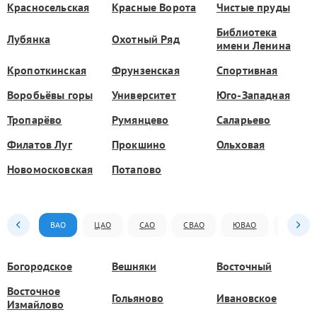
Красносельская
Красные Ворота
Чистые пруды
Библиотека
Лубянка
Охотный Ряд
имени Ленина
Кропоткинская
Фрунзенская
Спортивная
Воробьёвы горы
Университет
Юго-Западная
Тропарёво
Румянцево
Саларьево
Филатов Луг
Прокшино
Ольховая
Новомосковская
Потапово
ВАО
ЦАО
САО
СВАО
ЮВАО
ЮАО
Богородское
Вешняки
Восточный
Восточное
Гольяново
Ивановское
Измайлово