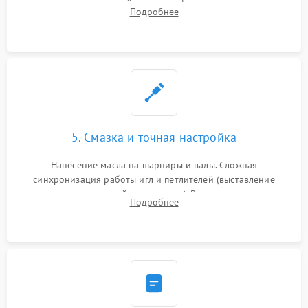
новых петлителей взамен деформированных.
Подробнее
Восстановление контактов в педали и цепях
электропривода.
5. Смазка и точная настройка
Нанесение масла на шарниры и валы. Сложная
синхронизация работы игл и петлителей (выставление
зазоров до сотых долей миллиметра). Регулировка прижима
Подробнее
ножей, ширины обметки и хода дифференциального
транспортера.