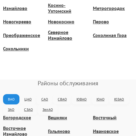
Косино-
Измайлово
Метрогородок
Ухтомский
Новогиреево
Новокосино
Перово
Северное
Преображенское
Соколиная Гора
Измайлово
Сокольники
Районы обслуживания
ВАО
ЦАО
САО
СВАО
ЮВАО
ЮАО
ЮЗАО
ЗАО
СЗАО
ЗелАО
Богородское
Вешняки
Восточный
Восточное
Гольяново
Ивановское
Измайлово