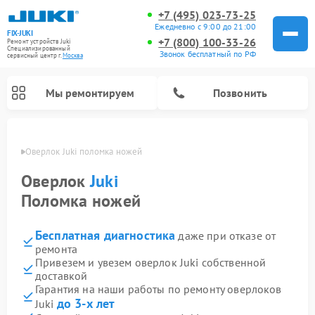
+7 (495) 023-73-25
Ежедневно с 9:00 до 21:00
FIX-JUKI
+7 (800) 100-33-26
Ремонт устройств Juki
Специализированный
Звонок бесплатный по РФ
cервисный центр г.
Москва
Мы ремонтируем
Позвонить
оскве
Оверлок Juki поломка ножей
Оверлок
Juki
Поломка ножей
Бесплатная диагностика
даже при отказе от
ремонта
Привезем и увезем оверлок Juki собственной
доставкой
Гарантия на наши работы по ремонту оверлоков
до 3-х лет
Juki