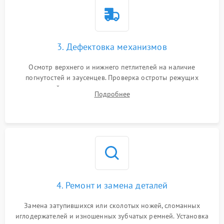
3. Дефектовка механизмов
Осмотр верхнего и нижнего петлителей на наличие
погнутостей и заусенцев. Проверка остроты режущих
кромок ножей, состояния приводного ремня, электромотора
Подробнее
и механизма дифференциальной подачи ткани.
4. Ремонт и замена деталей
Замена затупившихся или сколотых ножей, сломанных
иглодержателей и изношенных зубчатых ремней. Установка