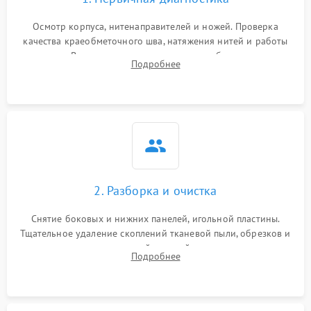
Осмотр корпуса, нитенаправителей и ножей. Проверка
качества краеобметочного шва, натяжения нитей и работы
педали. Выявление пропусков стежков, обрывов нити,
Подробнее
заклинивания или тупого среза ткани на тестовом образце.
2. Разборка и очистка
Снятие боковых и нижних панелей, игольной пластины.
Тщательное удаление скоплений тканевой пыли, обрезков и
очесов из зоны петлителей и ножей с помощью жестких
Подробнее
кистей, пинцета и потока сжатого воздуха.