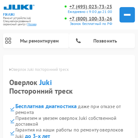
+7 (495) 023-73-25
Ежедневно с 9:00 до 21:00
FIX-JUKI
+7 (800) 100-33-26
Ремонт устройств Juki
Специализированный
Звонок бесплатный по РФ
cервисный центр г.
Москва
Мы ремонтируем
Позвонить
оскве
Оверлок Juki посторонний треск
Оверлок
Juki
Посторонний треск
Бесплатная диагностика
даже при отказе от
ремонта
Привезем и увезем оверлок Juki собственной
доставкой
Гарантия на наши работы по ремонту оверлоков
до 3-х лет
Juki