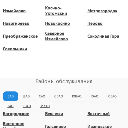
Косино-
Измайлово
Метрогородок
Ухтомский
Новогиреево
Новокосино
Перово
Северное
Преображенское
Соколиная Гора
Измайлово
Сокольники
Районы обслуживания
ВАО
ЦАО
САО
СВАО
ЮВАО
ЮАО
ЮЗАО
ЗАО
СЗАО
ЗелАО
Богородское
Вешняки
Восточный
Восточное
Гольяново
Ивановское