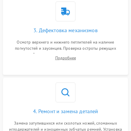
3. Дефектовка механизмов
Осмотр верхнего и нижнего петлителей на наличие
погнутостей и заусенцев. Проверка остроты режущих
кромок ножей, состояния приводного ремня, электромотора
Подробнее
и механизма дифференциальной подачи ткани.
4. Ремонт и замена деталей
Замена затупившихся или сколотых ножей, сломанных
иглодержателей и изношенных зубчатых ремней. Установка