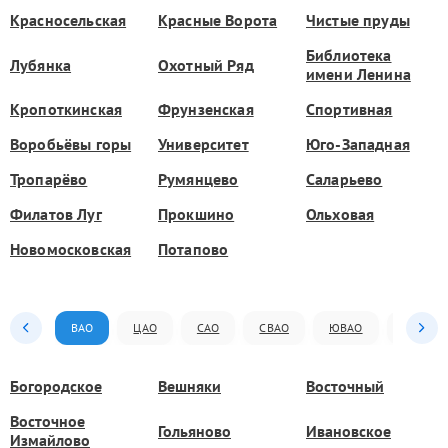
Красносельская
Красные Ворота
Чистые пруды
Библиотека
Лубянка
Охотный Ряд
имени Ленина
Кропоткинская
Фрунзенская
Спортивная
Воробьёвы горы
Университет
Юго-Западная
Тропарёво
Румянцево
Саларьево
Филатов Луг
Прокшино
Ольховая
Новомосковская
Потапово
ВАО
ЦАО
САО
СВАО
ЮВАО
ЮАО
Богородское
Вешняки
Восточный
Восточное
Гольяново
Ивановское
Измайлово