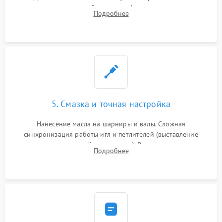
новых петлителей взамен деформированных.
Подробнее
Восстановление контактов в педали и цепях
электропривода.
5. Смазка и точная настройка
Нанесение масла на шарниры и валы. Сложная
синхронизация работы игл и петлителей (выставление
зазоров до сотых долей миллиметра). Регулировка прижима
Подробнее
ножей, ширины обметки и хода дифференциального
транспортера.