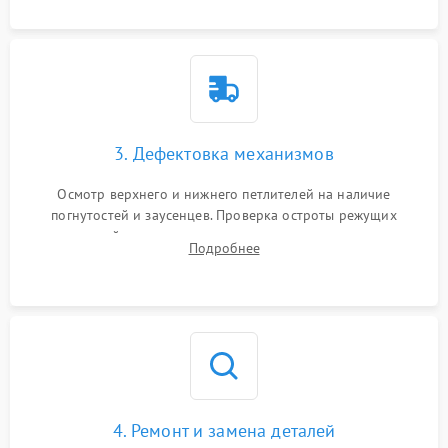
3. Дефектовка механизмов
Осмотр верхнего и нижнего петлителей на наличие
погнутостей и заусенцев. Проверка остроты режущих
кромок ножей, состояния приводного ремня, электромотора
Подробнее
и механизма дифференциальной подачи ткани.
4. Ремонт и замена деталей