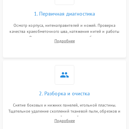
1. Первичная диагностика
Осмотр корпуса, нитенаправителей и ножей. Проверка
качества краеобметочного шва, натяжения нитей и работы
педали. Выявление пропусков стежков, обрывов нити,
Подробнее
заклинивания или тупого среза ткани на тестовом образце.
2. Разборка и очистка
Снятие боковых и нижних панелей, игольной пластины.
Тщательное удаление скоплений тканевой пыли, обрезков и
очесов из зоны петлителей и ножей с помощью жестких
Подробнее
кистей, пинцета и потока сжатого воздуха.