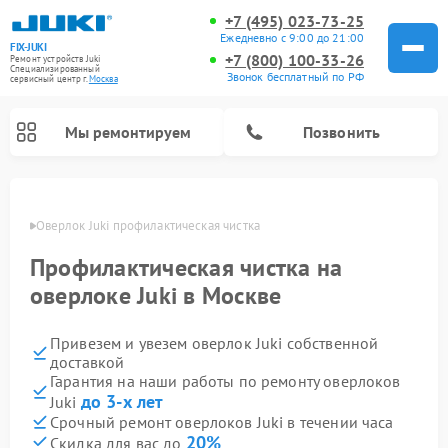
+7 (495) 023-73-25
Ежедневно с 9:00 до 21:00
FIX-JUKI
+7 (800) 100-33-26
Ремонт устройств Juki
Специализированный
Звонок бесплатный по РФ
cервисный центр г.
Москва
Мы ремонтируем
Позвонить
оскве
Оверлок Juki профилактическая чистка
Профилактическая чистка на
оверлоке Juki в Москве
Привезем и увезем оверлок Juki собственной
доставкой
Гарантия на наши работы по ремонту оверлоков
до 3-х лет
Juki
Срочный ремонт оверлоков Juki в течении часа
20%
Скидка для вас до