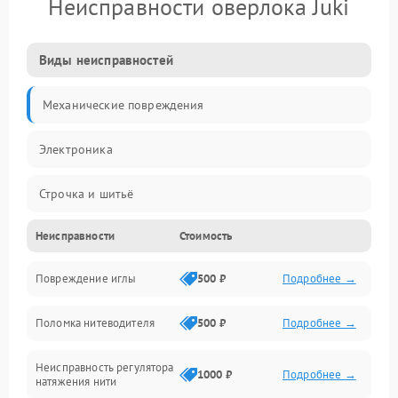
Неисправности оверлока Juki
Виды неисправностей
Механические повреждения
Электроника
Строчка и шитьё
Неисправности
Стоимость
Прочие неисправности
Повреждение иглы
500 ₽
Подробнее →
Подача ткани
Поломка нитеводителя
500 ₽
Подробнее →
Игловодитель и механизмы
Неисправность регулятора
Ножи и обрезка
1000 ₽
Подробнее →
натяжения нити