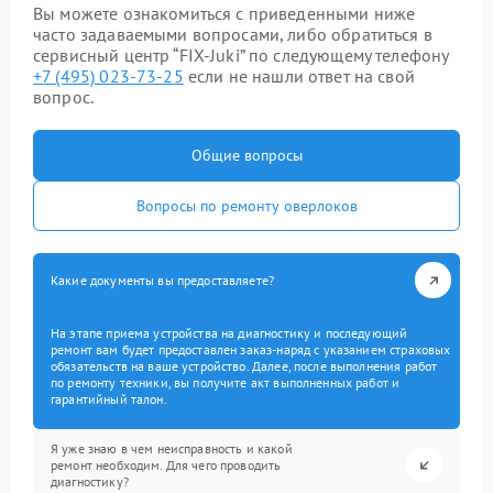
Вы можете ознакомиться с приведенными ниже
часто задаваемыми вопросами, либо обратиться в
сервисный центр “FIX-Juki” по следующему телефону
+7 (495) 023-73-25
если не нашли ответ на свой
вопрос.
Общие вопросы
Вопросы по ремонту оверлоков
Какие документы вы предоставляете?
На этапе приема устройства на диагностику и последующий
ремонт вам будет предоставлен заказ-наряд с указанием страховых
обязательств на ваше устройство. Далее, после выполнения работ
по ремонту техники, вы получите акт выполненных работ и
гарантийный талон.
Я уже знаю в чем неисправность и какой
ремонт необходим. Для чего проводить
диагностику?