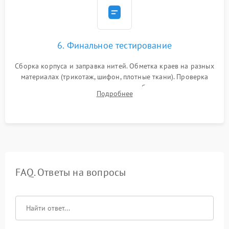
6. Финальное тестирование
Сборка корпуса и заправка нитей. Обметка краев на разных
материалах (трикотаж, шифон, плотные ткани). Проверка
ровности среза, эластичности шва, работы ролевого шва и
Подробнее
отсутствия стягивания или волнистости ткани.
FAQ. Ответы на вопросы