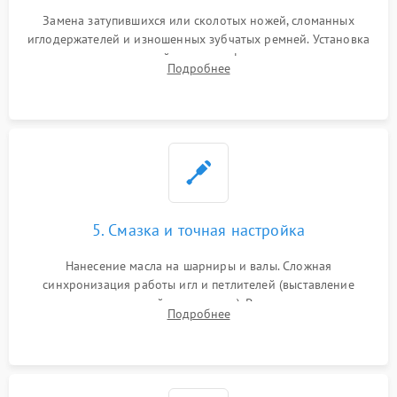
Замена затупившихся или сколотых ножей, сломанных
иглодержателей и изношенных зубчатых ремней. Установка
новых петлителей взамен деформированных.
Подробнее
Восстановление контактов в педали и цепях
электропривода.
5. Смазка и точная настройка
Нанесение масла на шарниры и валы. Сложная
синхронизация работы игл и петлителей (выставление
зазоров до сотых долей миллиметра). Регулировка прижима
Подробнее
ножей, ширины обметки и хода дифференциального
транспортера.