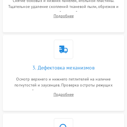
Снятие боковых и нижних панелей, игольной пластины.
Тщательное удаление скоплений тканевой пыли, обрезков и
очесов из зоны петлителей и ножей с помощью жестких
Подробнее
кистей, пинцета и потока сжатого воздуха.
3. Дефектовка механизмов
Осмотр верхнего и нижнего петлителей на наличие
погнутостей и заусенцев. Проверка остроты режущих
кромок ножей, состояния приводного ремня, электромотора
Подробнее
и механизма дифференциальной подачи ткани.