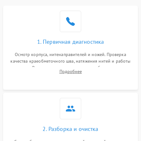
1. Первичная диагностика
Осмотр корпуса, нитенаправителей и ножей. Проверка
качества краеобметочного шва, натяжения нитей и работы
педали. Выявление пропусков стежков, обрывов нити,
Подробнее
заклинивания или тупого среза ткани на тестовом образце.
2. Разборка и очистка