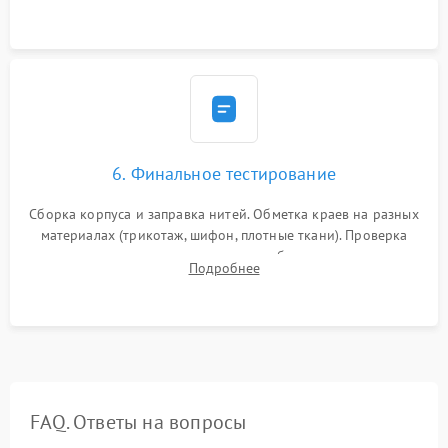
ножей, ширины обметки и хода дифференциального
транспортера.
6. Финальное тестирование
Сборка корпуса и заправка нитей. Обметка краев на разных
материалах (трикотаж, шифон, плотные ткани). Проверка
ровности среза, эластичности шва, работы ролевого шва и
Подробнее
отсутствия стягивания или волнистости ткани.
FAQ. Ответы на вопросы