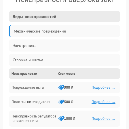
Виды неисправностей
Механические повреждения
Электроника
Строчка и шитьё
Неисправности
Стоимость
Прочие неисправности
Повреждение иглы
500 ₽
Подробнее →
Подача ткани
Поломка нитеводителя
500 ₽
Подробнее →
Игловодитель и механизмы
Неисправность регулятора
Ножи и обрезка
1000 ₽
Подробнее →
натяжения нити