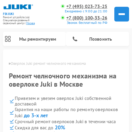
+7 (495) 023-73-25
Ежедневно с 9:00 до 21:00
FIX-JUKI
+7 (800) 100-33-26
Ремонт устройств Juki
Специализированный
Звонок бесплатный по РФ
cервисный центр г.
Москва
Мы ремонтируем
Позвонить
оскве
Оверлок Juki ремонт челночного механизма
Ремонт челночного механизма на
оверлоке Juki в Москве
Привезем и увезем оверлок Juki собственной
доставкой
Гарантия на наши работы по ремонту оверлоков
до 3-х лет
Juki
Срочный ремонт оверлоков Juki в течении часа
20%
Скидка для вас до