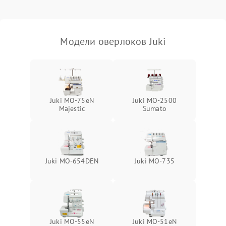
Модели оверлоков Juki
Juki MO-75eN
Juki MO-2500
Majestic
Sumato
Juki MO-654DEN
Juki MO-735
Juki MO-55eN
Juki MO-51eN