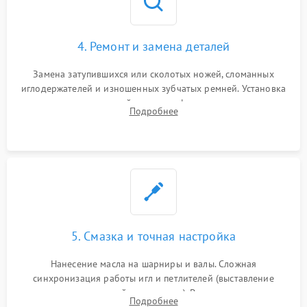
4. Ремонт и замена деталей
Замена затупившихся или сколотых ножей, сломанных
иглодержателей и изношенных зубчатых ремней. Установка
новых петлителей взамен деформированных.
Подробнее
Восстановление контактов в педали и цепях
электропривода.
5. Смазка и точная настройка
Нанесение масла на шарниры и валы. Сложная
синхронизация работы игл и петлителей (выставление
зазоров до сотых долей миллиметра). Регулировка прижима
Подробнее