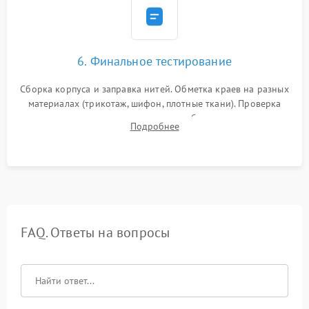
6. Финальное тестирование
Сборка корпуса и заправка нитей. Обметка краев на разных
материалах (трикотаж, шифон, плотные ткани). Проверка
ровности среза, эластичности шва, работы ролевого шва и
Подробнее
отсутствия стягивания или волнистости ткани.
FAQ. Ответы на вопросы