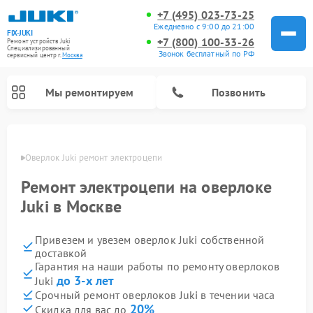
+7 (495) 023-73-25
Ежедневно с 9:00 до 21:00
FIX-JUKI
+7 (800) 100-33-26
Ремонт устройств Juki
Специализированный
Звонок бесплатный по РФ
cервисный центр г.
Москва
Мы ремонтируем
Позвонить
оскве
Оверлок Juki ремонт электроцепи
Ремонт электроцепи на оверлоке
Juki в Москве
Привезем и увезем оверлок Juki собственной
доставкой
Гарантия на наши работы по ремонту оверлоков
до 3-х лет
Juki
Срочный ремонт оверлоков Juki в течении часа
20%
Скидка для вас до