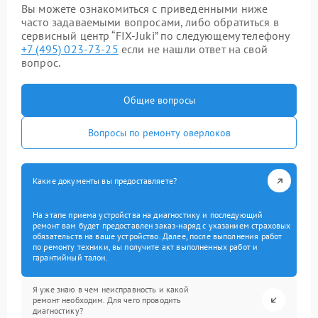
Вы можете ознакомиться с приведенными ниже
часто задаваемыми вопросами, либо обратиться в
сервисный центр “FIX-Juki” по следующему телефону
+7 (495) 023-73-25
если не нашли ответ на свой
вопрос.
Общие вопросы
Вопросы по ремонту оверлоков
Какие документы вы предоставляете?
На этапе приема устройства на диагностику и последующий
ремонт вам будет предоставлен заказ-наряд с указанием страховых
обязательств на ваше устройство. Далее, после выполнения работ
по ремонту техники, вы получите акт выполненных работ и
гарантийный талон.
Я уже знаю в чем неисправность и какой
ремонт необходим. Для чего проводить
диагностику?