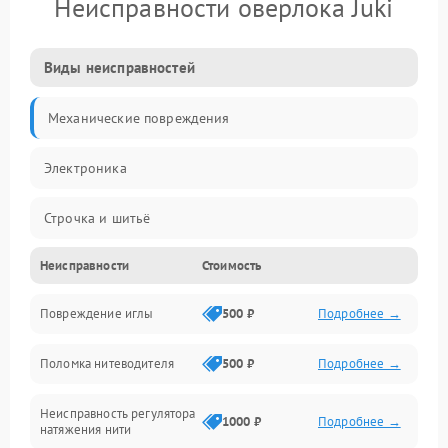
Неисправности оверлока Juki
Виды неисправностей
Механические повреждения
Электроника
Строчка и шитьё
Неисправности
Стоимость
Прочие неисправности
Повреждение иглы
500 ₽
Подробнее →
Подача ткани
Поломка нитеводителя
500 ₽
Подробнее →
Игловодитель и механизмы
Неисправность регулятора
Ножи и обрезка
1000 ₽
Подробнее →
натяжения нити