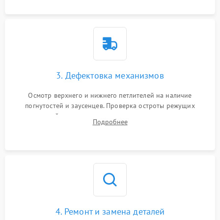
3. Дефектовка механизмов
Осмотр верхнего и нижнего петлителей на наличие
погнутостей и заусенцев. Проверка остроты режущих
кромок ножей, состояния приводного ремня, электромотора
Подробнее
и механизма дифференциальной подачи ткани.
4. Ремонт и замена деталей