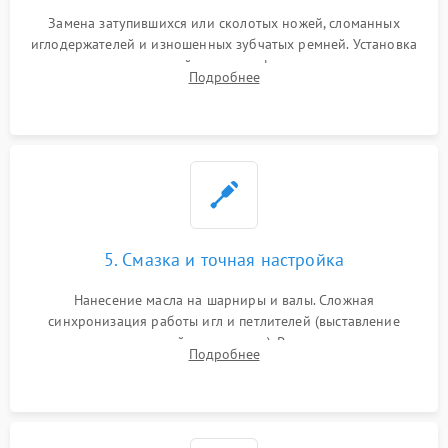
Замена затупившихся или сколотых ножей, сломанных
иглодержателей и изношенных зубчатых ремней. Установка
новых петлителей взамен деформированных.
Подробнее
Восстановление контактов в педали и цепях
электропривода.
5. Смазка и точная настройка
Нанесение масла на шарниры и валы. Сложная
синхронизация работы игл и петлителей (выставление
зазоров до сотых долей миллиметра). Регулировка прижима
Подробнее
ножей, ширины обметки и хода дифференциального
транспортера.