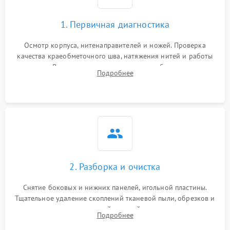
1. Первичная диагностика
Осмотр корпуса, нитенаправителей и ножей. Проверка
качества краеобметочного шва, натяжения нитей и работы
педали. Выявление пропусков стежков, обрывов нити,
Подробнее
заклинивания или тупого среза ткани на тестовом образце.
2. Разборка и очистка
Снятие боковых и нижних панелей, игольной пластины.
Тщательное удаление скоплений тканевой пыли, обрезков и
очесов из зоны петлителей и ножей с помощью жестких
Подробнее
кистей, пинцета и потока сжатого воздуха.