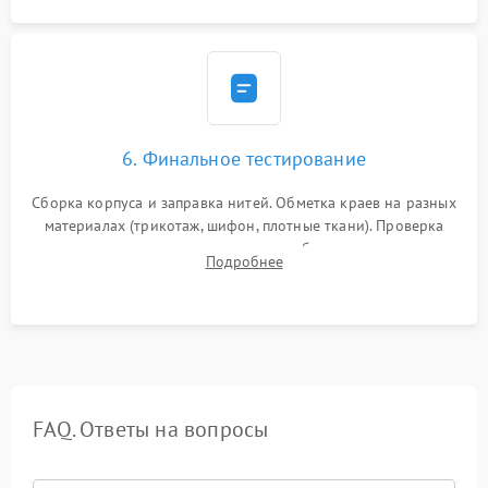
6. Финальное тестирование
Сборка корпуса и заправка нитей. Обметка краев на разных
материалах (трикотаж, шифон, плотные ткани). Проверка
ровности среза, эластичности шва, работы ролевого шва и
Подробнее
отсутствия стягивания или волнистости ткани.
FAQ. Ответы на вопросы