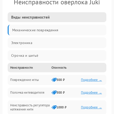
Неисправности оверлока Juki
Виды неисправностей
Механические повреждения
Электроника
Строчка и шитьё
Неисправности
Стоимость
Прочие неисправности
Повреждение иглы
500 ₽
Подробнее →
Подача ткани
Поломка нитеводителя
500 ₽
Подробнее →
Игловодитель и механизмы
Неисправность регулятора
Ножи и обрезка
1000 ₽
Подробнее →
натяжения нити