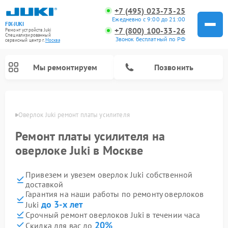
+7 (495) 023-73-25
Ежедневно с 9:00 до 21:00
FIX-JUKI
+7 (800) 100-33-26
Ремонт устройств Juki
Специализированный
Звонок бесплатный по РФ
cервисный центр г.
Москва
Мы ремонтируем
Позвонить
оскве
Оверлок Juki ремонт платы усилителя
Ремонт платы усилителя на
оверлоке Juki в Москве
Привезем и увезем оверлок Juki собственной
доставкой
Гарантия на наши работы по ремонту оверлоков
до 3-х лет
Juki
Срочный ремонт оверлоков Juki в течении часа
20%
Скидка для вас до