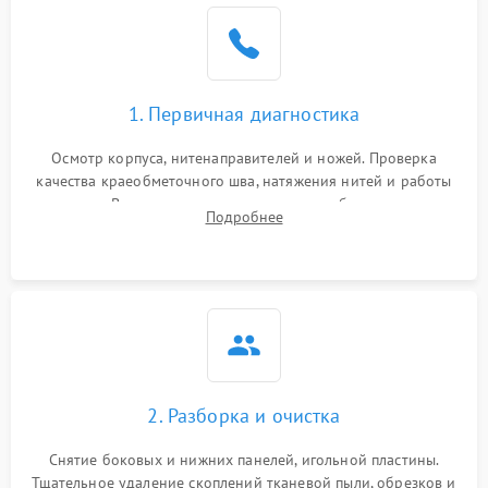
1. Первичная диагностика
Осмотр корпуса, нитенаправителей и ножей. Проверка
качества краеобметочного шва, натяжения нитей и работы
педали. Выявление пропусков стежков, обрывов нити,
Подробнее
заклинивания или тупого среза ткани на тестовом образце.
2. Разборка и очистка
Снятие боковых и нижних панелей, игольной пластины.
Тщательное удаление скоплений тканевой пыли, обрезков и