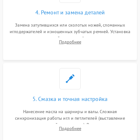
4. Ремонт и замена деталей
Замена затупившихся или сколотых ножей, сломанных
иглодержателей и изношенных зубчатых ремней. Установка
новых петлителей взамен деформированных.
Подробнее
Восстановление контактов в педали и цепях
электропривода.
5. Смазка и точная настройка
Нанесение масла на шарниры и валы. Сложная
синхронизация работы игл и петлителей (выставление
зазоров до сотых долей миллиметра). Регулировка прижима
Подробнее
ножей, ширины обметки и хода дифференциального
транспортера.