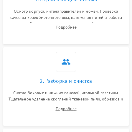
Осмотр корпуса, нитенаправителей и ножей. Проверка
качества краеобметочного шва, натяжения нитей и работы
педали. Выявление пропусков стежков, обрывов нити,
Подробнее
заклинивания или тупого среза ткани на тестовом образце.
2. Разборка и очистка
Снятие боковых и нижних панелей, игольной пластины.
Тщательное удаление скоплений тканевой пыли, обрезков и
очесов из зоны петлителей и ножей с помощью жестких
Подробнее
кистей, пинцета и потока сжатого воздуха.