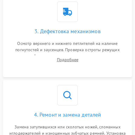
3. Дефектовка механизмов
Осмотр верхнего и нижнего петлителей на наличие
погнутостей и заусенцев. Проверка остроты режущих
кромок ножей, состояния приводного ремня, электромотора
Подробнее
и механизма дифференциальной подачи ткани.
4. Ремонт и замена деталей
Замена затупившихся или сколотых ножей, сломанных
иглодержателей и изношенных зубчатых ремней. Установка