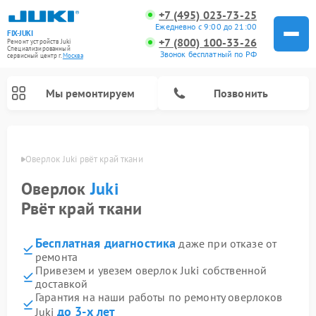
+7 (495) 023-73-25
Ежедневно с 9:00 до 21:00
FIX-JUKI
+7 (800) 100-33-26
Ремонт устройств Juki
Специализированный
Звонок бесплатный по РФ
cервисный центр г.
Москва
Мы ремонтируем
Позвонить
оскве
Оверлок Juki рвёт край ткани
Оверлок
Juki
Рвёт край ткани
Бесплатная диагностика
даже при отказе от
ремонта
Привезем и увезем оверлок Juki собственной
доставкой
Гарантия на наши работы по ремонту оверлоков
до 3-х лет
Juki