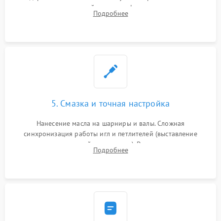
новых петлителей взамен деформированных.
Подробнее
Восстановление контактов в педали и цепях
электропривода.
5. Смазка и точная настройка
Нанесение масла на шарниры и валы. Сложная
синхронизация работы игл и петлителей (выставление
зазоров до сотых долей миллиметра). Регулировка прижима
Подробнее
ножей, ширины обметки и хода дифференциального
транспортера.