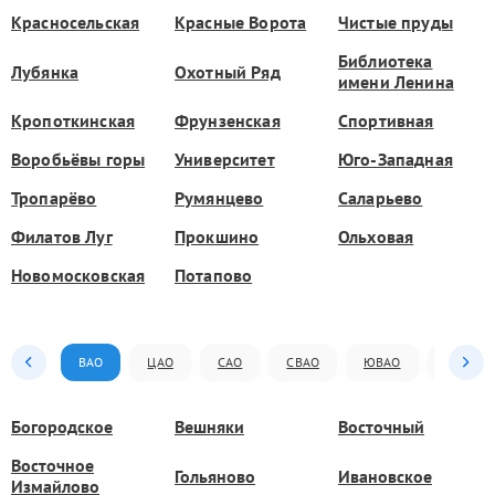
Красносельская
Красные Ворота
Чистые пруды
Библиотека
Лубянка
Охотный Ряд
имени Ленина
Кропоткинская
Фрунзенская
Спортивная
Воробьёвы горы
Университет
Юго-Западная
Тропарёво
Румянцево
Саларьево
Филатов Луг
Прокшино
Ольховая
Новомосковская
Потапово
ВАО
ЦАО
САО
СВАО
ЮВАО
ЮАО
Богородское
Вешняки
Восточный
Восточное
Гольяново
Ивановское
Измайлово