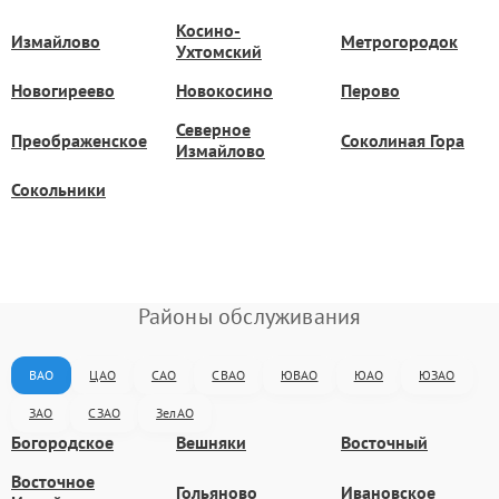
Косино-
Измайлово
Метрогородок
Ухтомский
Новогиреево
Новокосино
Перово
Северное
Преображенское
Соколиная Гора
Измайлово
Сокольники
Районы обслуживания
ВАО
ЦАО
САО
СВАО
ЮВАО
ЮАО
ЮЗАО
ЗАО
СЗАО
ЗелАО
Богородское
Вешняки
Восточный
Восточное
Гольяново
Ивановское