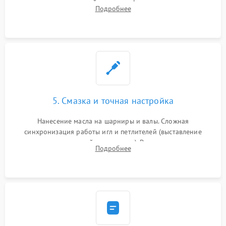
новых петлителей взамен деформированных.
Подробнее
Восстановление контактов в педали и цепях
электропривода.
5. Смазка и точная настройка
Нанесение масла на шарниры и валы. Сложная
синхронизация работы игл и петлителей (выставление
зазоров до сотых долей миллиметра). Регулировка прижима
Подробнее
ножей, ширины обметки и хода дифференциального
транспортера.