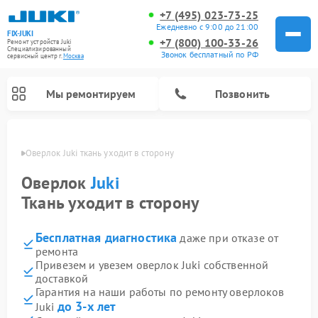
+7 (495) 023-73-25
Ежедневно с 9:00 до 21:00
FIX-JUKI
+7 (800) 100-33-26
Ремонт устройств Juki
Специализированный
Звонок бесплатный по РФ
cервисный центр г.
Москва
Мы ремонтируем
Позвонить
оскве
Оверлок Juki ткань уходит в сторону
Оверлок
Juki
Ткань уходит в сторону
Бесплатная диагностика
даже при отказе от
ремонта
Привезем и увезем оверлок Juki собственной
доставкой
Гарантия на наши работы по ремонту оверлоков
до 3-х лет
Juki