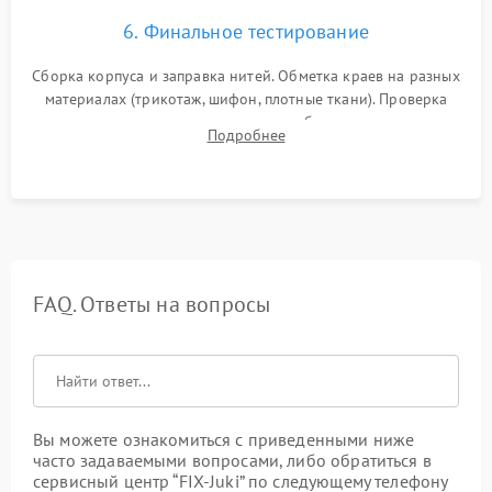
6. Финальное тестирование
Сборка корпуса и заправка нитей. Обметка краев на разных
материалах (трикотаж, шифон, плотные ткани). Проверка
ровности среза, эластичности шва, работы ролевого шва и
Подробнее
отсутствия стягивания или волнистости ткани.
FAQ. Ответы на вопросы
Вы можете ознакомиться с приведенными ниже
часто задаваемыми вопросами, либо обратиться в
сервисный центр “FIX-Juki” по следующему телефону