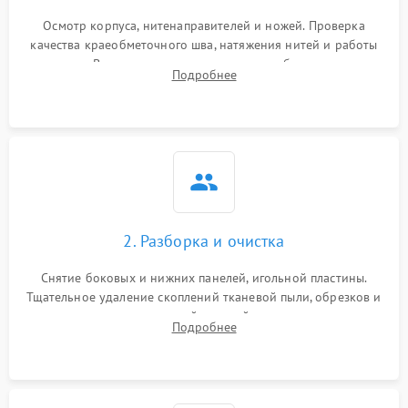
Осмотр корпуса, нитенаправителей и ножей. Проверка
качества краеобметочного шва, натяжения нитей и работы
педали. Выявление пропусков стежков, обрывов нити,
Подробнее
заклинивания или тупого среза ткани на тестовом образце.
2. Разборка и очистка
Снятие боковых и нижних панелей, игольной пластины.
Тщательное удаление скоплений тканевой пыли, обрезков и
очесов из зоны петлителей и ножей с помощью жестких
Подробнее
кистей, пинцета и потока сжатого воздуха.