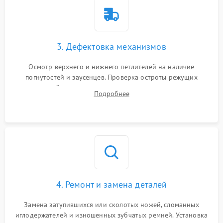
3. Дефектовка механизмов
Осмотр верхнего и нижнего петлителей на наличие
погнутостей и заусенцев. Проверка остроты режущих
кромок ножей, состояния приводного ремня, электромотора
Подробнее
и механизма дифференциальной подачи ткани.
4. Ремонт и замена деталей
Замена затупившихся или сколотых ножей, сломанных
иглодержателей и изношенных зубчатых ремней. Установка