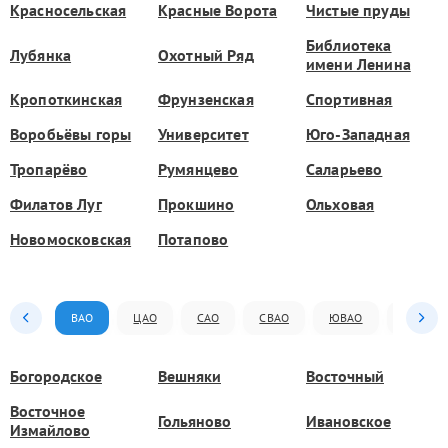
Красносельская
Красные Ворота
Чистые пруды
Библиотека
Лубянка
Охотный Ряд
имени Ленина
Кропоткинская
Фрунзенская
Спортивная
Воробьёвы горы
Университет
Юго-Западная
Тропарёво
Румянцево
Саларьево
Филатов Луг
Прокшино
Ольховая
Новомосковская
Потапово
ВАО
ЦАО
САО
СВАО
ЮВАО
ЮАО
Богородское
Вешняки
Восточный
Восточное
Гольяново
Ивановское
Измайлово