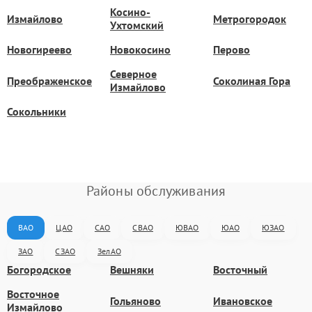
Косино-
Измайлово
Метрогородок
Ухтомский
Новогиреево
Новокосино
Перово
Северное
Преображенское
Соколиная Гора
Измайлово
Сокольники
Районы обслуживания
ВАО
ЦАО
САО
СВАО
ЮВАО
ЮАО
ЮЗАО
ЗАО
СЗАО
ЗелАО
Богородское
Вешняки
Восточный
Восточное
Гольяново
Ивановское
Измайлово