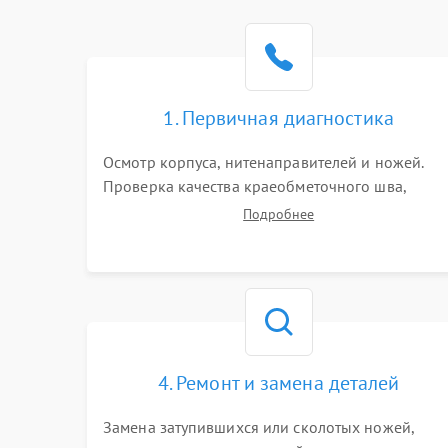
1. Первичная диагностика
Осмотр корпуса, нитенаправителей и ножей.
Проверка качества краеобметочного шва,
натяжения нитей и работы педали. Выявление
Подробнее
пропусков стежков, обрывов нити,
заклинивания или тупого среза ткани на
тестовом образце.
4. Ремонт и замена деталей
Замена затупившихся или сколотых ножей,