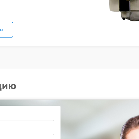
ны
цию