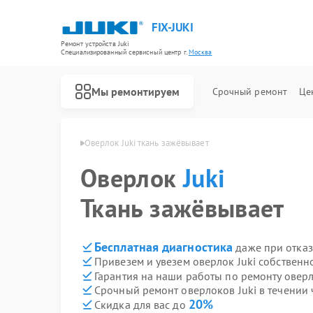
FIX-JUKI
Ремонт устройств Juki
Специализированный cервисный центр г.
Москва
Мы ремонтируем
Срочный ремонт
Це
Ремонт швейных машинок Juki
локов Juki в Москве
Оверлок Juki ткань зажёвывает
Оверлок
Juki
Ткань зажёвывает
Бесплатная диагностика
даже при отказ
Привезем и увезем оверлок Juki собственн
Гарантия на наши работы по ремонту оверл
Срочный ремонт оверлоков Juki в течении 
20%
Скидка для вас до