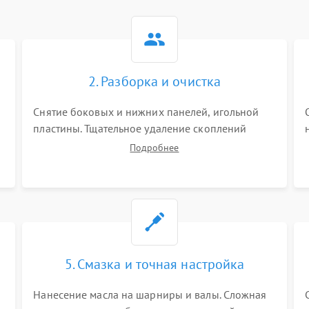
2. Разборка и очистка
Снятие боковых и нижних панелей, игольной
пластины. Тщательное удаление скоплений
тканевой пыли, обрезков и очесов из зоны
Подробнее
петлителей и ножей с помощью жестких кистей,
пинцета и потока сжатого воздуха.
5. Смазка и точная настройка
Нанесение масла на шарниры и валы. Сложная