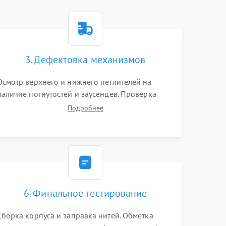
3. Дефектовка механизмов
Осмотр верхнего и нижнего петлителей на
наличие погнутостей и заусенцев. Проверка
остроты режущих кромок ножей, состояния
Подробнее
приводного ремня, электромотора и механизма
дифференциальной подачи ткани.
6. Финальное тестирование
Сборка корпуса и заправка нитей. Обметка