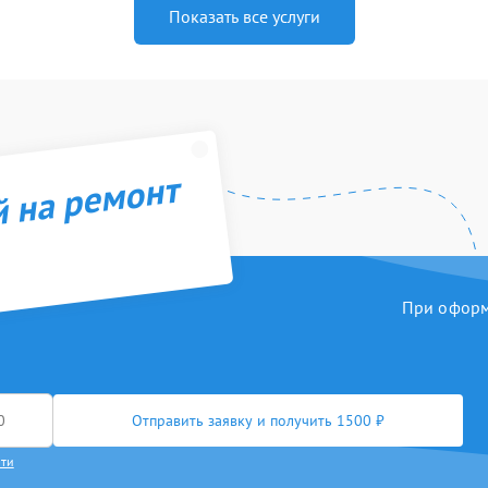
Показать все услуги
й на ремонт
При оформл
Отправить заявку и получить 1500 ₽
сти