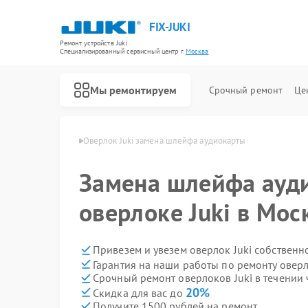
FIX-JUKI
Ремонт устройств Juki
Специализированный cервисный центр г.
Москва
Мы ремонтируем
Срочный ремонт
Це
Ремонт швейных машинок Juki
локов Juki в Москве
Оверлок Juki замена шлейфа аудиокарты
Замена шлейфа ауд
оверлоке Juki в Мос
Привезем и увезем оверлок Juki собственн
Гарантия на наши работы по ремонту оверл
Срочный ремонт оверлоков Juki в течении 
20%
Скидка для вас до
Получите 1500 рублей на ремонт