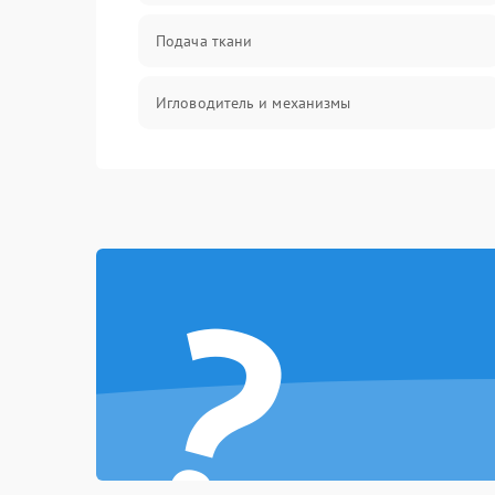
Подача ткани
Игловодитель и механизмы
Ножи и обрезка
Шпульки, нити и заправка
?
Управление и работа