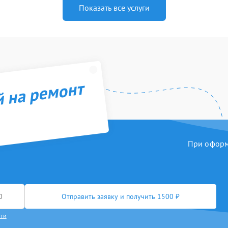
Показать все услуги
й на ремонт
При оформл
Отправить заявку и получить 1500 ₽
сти