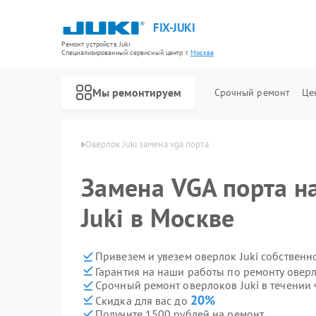
FIX-JUKI
Ремонт устройств Juki
Специализированный cервисный центр г.
Москва
Мы ремонтируем
Срочный ремонт
Це
Ремонт швейных машинок Juki
локов Juki в Москве
Оверлок Juki замена vga порта
Замена VGA порта н
Juki в Москве
Привезем и увезем оверлок Juki собственн
Гарантия на наши работы по ремонту оверл
Срочный ремонт оверлоков Juki в течении 
20%
Скидка для вас до
Получите 1500 рублей на ремонт