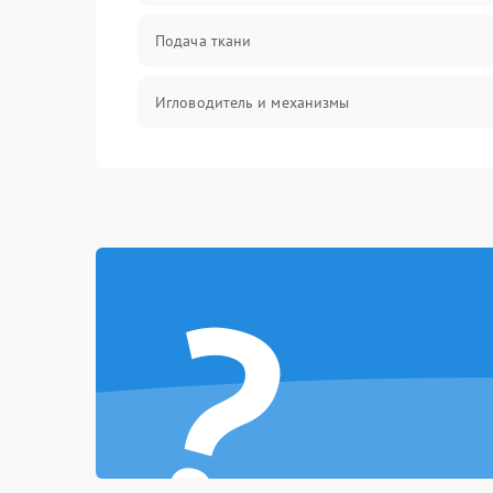
Подача ткани
Игловодитель и механизмы
Ножи и обрезка
Шпульки, нити и заправка
?
Управление и работа