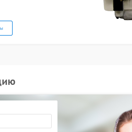
ны
цию