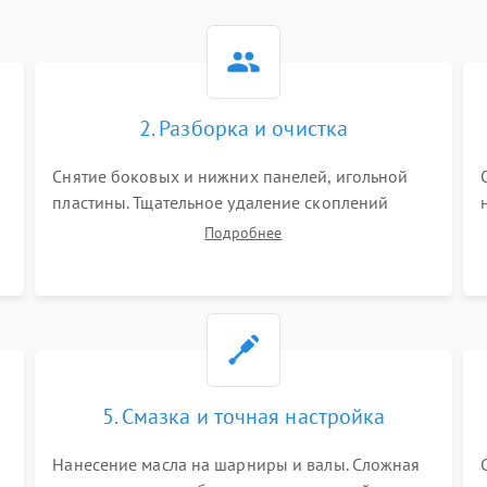
2. Разборка и очистка
Снятие боковых и нижних панелей, игольной
пластины. Тщательное удаление скоплений
тканевой пыли, обрезков и очесов из зоны
Подробнее
петлителей и ножей с помощью жестких кистей,
пинцета и потока сжатого воздуха.
5. Смазка и точная настройка
Нанесение масла на шарниры и валы. Сложная