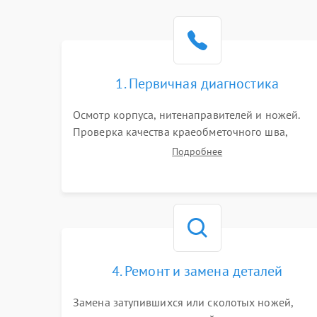
1. Первичная диагностика
Осмотр корпуса, нитенаправителей и ножей.
Проверка качества краеобметочного шва,
натяжения нитей и работы педали. Выявление
Подробнее
пропусков стежков, обрывов нити,
заклинивания или тупого среза ткани на
тестовом образце.
4. Ремонт и замена деталей
Замена затупившихся или сколотых ножей,