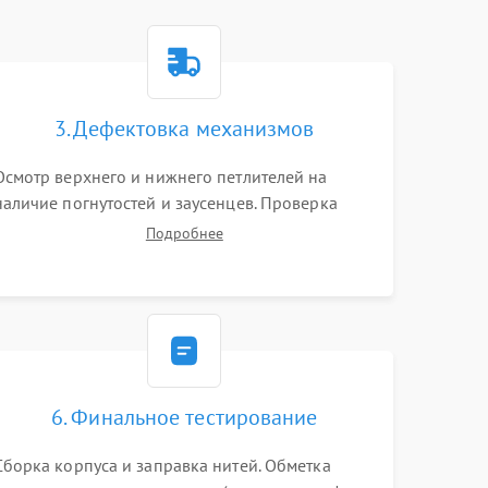
3. Дефектовка механизмов
Осмотр верхнего и нижнего петлителей на
наличие погнутостей и заусенцев. Проверка
остроты режущих кромок ножей, состояния
Подробнее
приводного ремня, электромотора и механизма
дифференциальной подачи ткани.
6. Финальное тестирование
Сборка корпуса и заправка нитей. Обметка