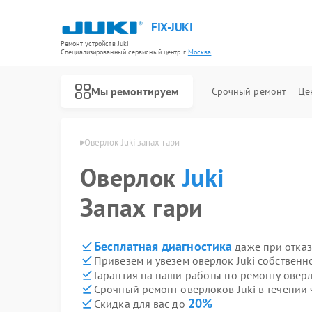
FIX-JUKI
Ремонт устройств Juki
Специализированный cервисный центр г.
Москва
Мы ремонтируем
Срочный ремонт
Це
Ремонт швейных машинок Juki
локов Juki в Москве
Оверлок Juki запах гари
Оверлок
Juki
Запах гари
Бесплатная диагностика
даже при отказ
Привезем и увезем оверлок Juki собственн
Гарантия на наши работы по ремонту оверл
Срочный ремонт оверлоков Juki в течении 
20%
Скидка для вас до