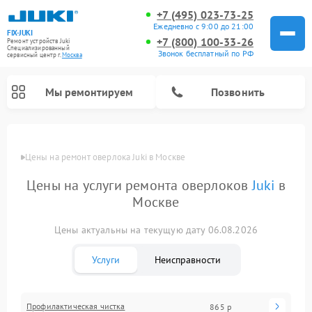
+7 (495) 023-73-25
Ежедневно с 9:00 до 21:00
FIX-JUKI
+7 (800) 100-33-26
Ремонт устройств Juki
Специализированный
Звонок бесплатный по РФ
cервисный центр г.
Москва
Мы ремонтируем
Позвонить
Цены
Цены на ремонт оверлока Juki в Москве
Цены на услуги ремонта оверлоков
Juki
в
Москве
Цены актуальны на текущую дату 06.08.2026
Услуги
Неисправности
Профилактическая чистка
865 р