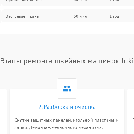
Застревает ткань
60 мин
1 год
Сломана игла
60 мин
1 год
Не работают кнопки управления
60 мин
1 год
Этапы ремонта швейных машинок Juki
2. Разборка и очистка
Снятие защитных панелей, игольной пластины и
я
лапки. Демонтаж челночного механизма.