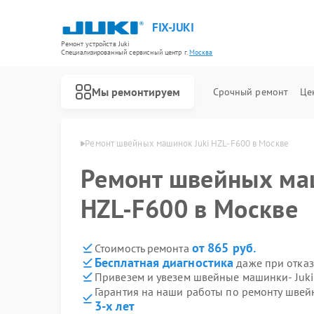
FIX-JUKI
Ремонт устройств Juki
Специализированный cервисный центр г.
Москва
Мы ремонтируем
Срочный ремонт
Це
инок Juki в Москве
Ремонт швейных машинок Juki HZL-F600 в Москве
Ремонт швейных ма
HZL-F600 в Москве
от 865 руб.
Стоимость ремонта
Бесплатная диагностика
даже при отказ
Привезем и увезем швейные машинки- Juki
Гарантия на наши работы по ремонту шве
3-х лет