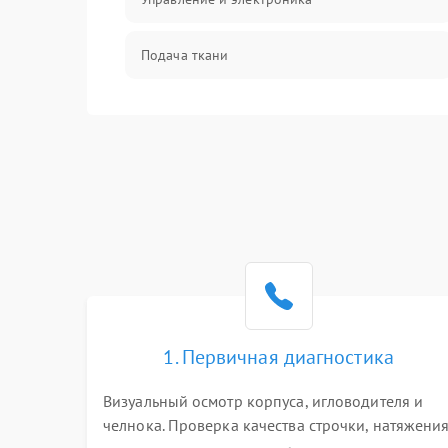
Подача ткани
Игловодитель и механизмы
Шпулька и нижняя нить
Оптика
1. Первичная диагностика
Визуальный осмотр корпуса, игловодителя и
челнока. Проверка качества строчки, натяжени