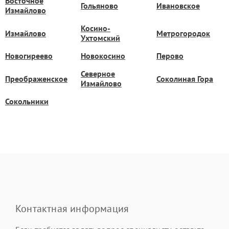
Восточное
Гольяново
Ивановское
Измайлово
Косино-
Измайлово
Метрогородок
Ухтомский
Новогиреево
Новокосино
Перово
Северное
Преображенское
Соколиная Гора
Измайлово
Сокольники
Контактная информация