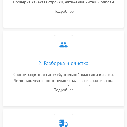
Проверка качества строчки, натяжения нитей и работы
педали. Выявление посторонних стуков, пропусков стежков,
Подробнее
обрывов нити или заклинивания механизмов на тестовом
лоскуте ткани.
2. Разборка и очистка
Снятие защитных панелей, игольной пластины и лапки.
Демонтаж челночного механизма. Тщательная очистка
внутренних узлов от скопившейся тканевой пыли, очесов,
Подробнее
остатков старой смазки и обрывков нитей с помощью
кистей и сжатого воздуха.