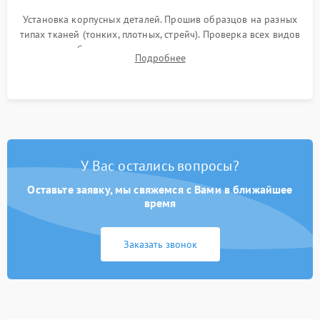
Установка корпусных деталей. Прошив образцов на разных
типах тканей (тонких, плотных, стрейч). Проверка всех видов
строчек, работы реверса, выметывания петли и намотчика
Подробнее
шпульки. Контроль плавности хода и отсутствия
посторонних шумов.
У Вас остались вопросы?
Оставьте заявку, мы свяжемся с Вами в ближайшее
время
Заказать звонок