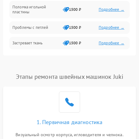
Шпулька и нижняя нить
Поломка игольной
1500 ₽
Подробнее →
пластины
Оптика
Проблемы с петлей
1500 ₽
Подробнее →
Застревает ткань
1500 ₽
Подробнее →
Сломана игла
1500 ₽
Подробнее →
Не работают кнопки
Этапы ремонта швейных машинок Juki
1300 ₽
Подробнее →
управления
1. Первичная диагностика
Визуальный осмотр корпуса, игловодителя и челнока.