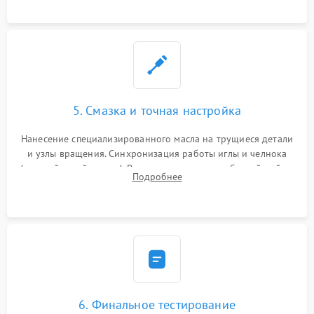
плате электронных швейных машин.
5. Смазка и точная настройка
Нанесение специализированного масла на трущиеся детали
и узлы вращения. Синхронизация работы иглы и челнока
(настройка таймингов). Регулировка высоты зубчатой рейки,
Подробнее
центровка игловодителя и калибровка натяжителей верхней
и нижней нити.
6. Финальное тестирование