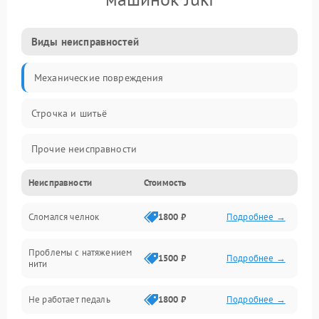
Виды неисправностей
Механические повреждения
Строчка и шитьё
Прочие неисправности
Неисправности
Стоимость
Электроника
Сломался челнок
1800 ₽
Подробнее →
Управление и электроника
Проблемы с натяжением
Подача ткани
1500 ₽
Подробнее →
нити
Игловодитель и механизмы
Не работает педаль
1800 ₽
Подробнее →