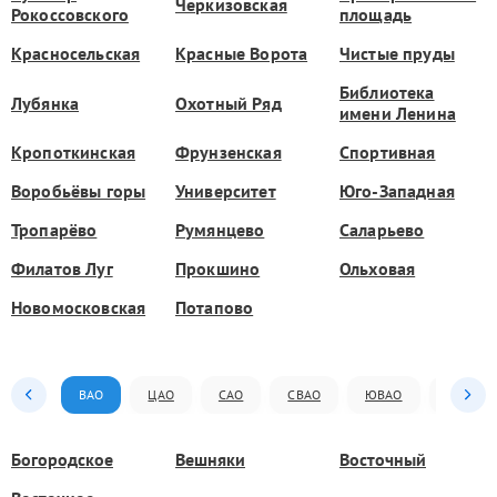
Черкизовская
Рокоссовского
площадь
Красносельская
Красные Ворота
Чистые пруды
Библиотека
Лубянка
Охотный Ряд
имени Ленина
Кропоткинская
Фрунзенская
Спортивная
Воробьёвы горы
Университет
Юго-Западная
Тропарёво
Румянцево
Саларьево
Филатов Луг
Прокшино
Ольховая
Новомосковская
Потапово
ВАО
ЦАО
САО
СВАО
ЮВАО
ЮАО
Богородское
Вешняки
Восточный