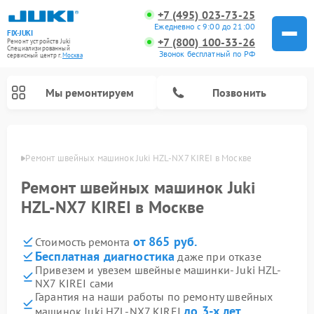
+7 (495) 023-73-25
Ежедневно с 9:00 до 21:00
FIX-JUKI
+7 (800) 100-33-26
Ремонт устройств Juki
Специализированный
Звонок бесплатный по РФ
cервисный центр г.
Москва
Мы ремонтируем
Позвонить
оскве
Ремонт швейных машинок Juki HZL-NX7 KIREI в Москве
Ремонт швейных машинок Juki
HZL-NX7 KIREI в Москве
от 865 руб.
Стоимость ремонта
Бесплатная диагностика
даже при отказе
Привезем и увезем швейные машинки- Juki HZL-
NX7 KIREI сами
Гарантия на наши работы по ремонту швейных
до 3-х лет
машинок Juki HZL-NX7 KIREI