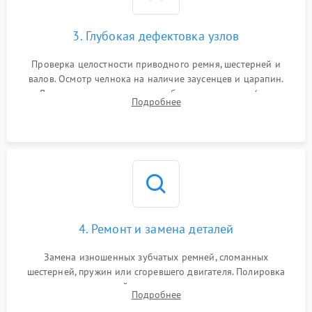
3. Глубокая дефектовка узлов
Проверка целостности приводного ремня, шестерней и
валов. Осмотр челнока на наличие заусенцев и царапин.
Диагностика электромотора, блока управления (для
Подробнее
компьютерных машин), нитевдевателя и механизма
продвижения ткани (зубчатой рейки).
4. Ремонт и замена деталей
Замена изношенных зубчатых ремней, сломанных
шестерней, пружин или сгоревшего двигателя. Полировка
челночного устройства для устранения заусенцев.
Подробнее
Восстановление контактов в педали и пайка элементов на