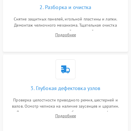
2. Разборка и очистка
Снятие защитных панелей, игольной пластины и лапки.
Демонтаж челночного механизма. Тщательная очистка
внутренних узлов от скопившейся тканевой пыли, очесов,
Подробнее
остатков старой смазки и обрывков нитей с помощью
кистей и сжатого воздуха.
3. Глубокая дефектовка узлов
Проверка целостности приводного ремня, шестерней и
валов. Осмотр челнока на наличие заусенцев и царапин.
Диагностика электромотора, блока управления (для
Подробнее
компьютерных машин), нитевдевателя и механизма
продвижения ткани (зубчатой рейки).