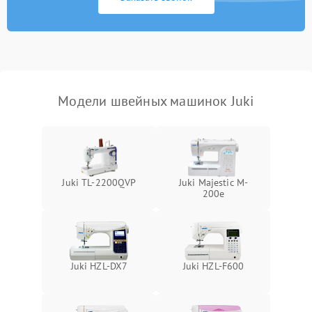
Модели швейных машинок Juki
Juki TL-2200QVP
Juki Majestic M-
200e
Juki HZL-DX7
Juki HZL-F600