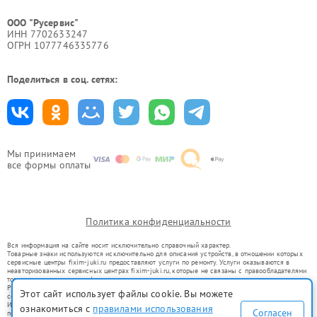
ООО "Русервис"
ИНН 7702633247
ОГРН 1077746335776
Поделиться в соц. сетях:
Мы принимаем
все формы оплаты
Политика конфиденциальности
Вся информация на сайте носит исключительно справочный характер.
Товарные знаки используются исключительно для описания устройств, в отношении которых
сервисные центры fixim-juki.ru предоставляют услуги по ремонту. Услуги оказываются в
неавторизованных сервисных центрах fixim-juki.ru, которые не связаны с правообладателями
товарных знаков или их официальными представителями.
Ремонт осуществляется для устройств, уже введенных в гражданский оборот в соответствии
Этот сайт использует файлы cookie. Вы можете
со статьей 1487 ГК РФ.
Использование товарных знаков не преследует цели индивидуализации услуг или введения
ознакомиться с
правилами использования
Согласен
потребителей в заблуждение, а служит для информирования о предоставляемых услугах по