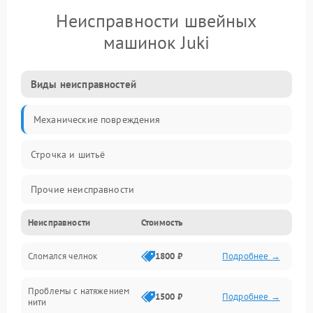
Неисправности швейных
машинок Juki
Виды неисправностей
Механические повреждения
Строчка и шитьё
Прочие неисправности
Неисправности
Стоимость
Электроника
Сломался челнок
1800 ₽
Подробнее →
Управление и электроника
Проблемы с натяжением
Подача ткани
1500 ₽
Подробнее →
нити