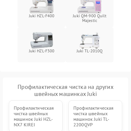
Juki HZL-F400
Juki QM-900 Quilt
Majestic
Juki HZL-F300
Juki TL-2010Q
Профилактическая чистка на других
швейных машинках Juki
Профилактическая
Профилактическая
чистка швейных
чистка швейных
машинок Juki HZL-
машинок Juki TL-
NX7 KIREI
2200QVP