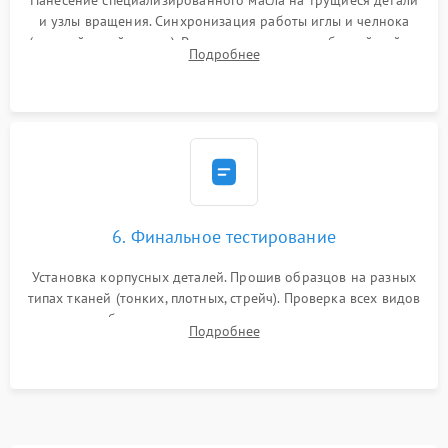
Нанесение специализированного масла на трущиеся детали
и узлы вращения. Синхронизация работы иглы и челнока
(настройка таймингов). Регулировка высоты зубчатой рейки,
Подробнее
центровка игловодителя и калибровка натяжителей верхней
и нижней нити.
6. Финальное тестирование
Установка корпусных деталей. Прошив образцов на разных
типах тканей (тонких, плотных, стрейч). Проверка всех видов
строчек, работы реверса, выметывания петли и намотчика
Подробнее
шпульки. Контроль плавности хода и отсутствия
посторонних шумов.