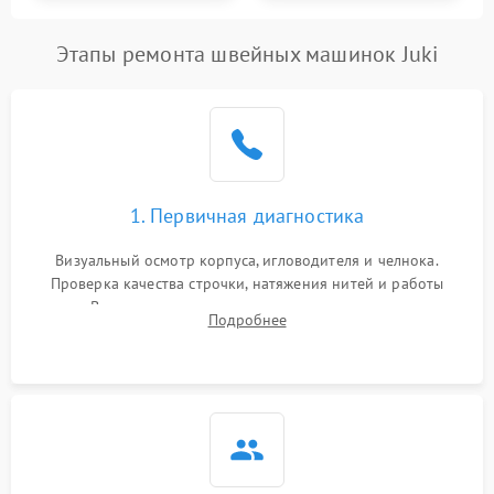
Этапы ремонта швейных машинок Juki
1. Первичная диагностика
Визуальный осмотр корпуса, игловодителя и челнока.
Проверка качества строчки, натяжения нитей и работы
педали. Выявление посторонних стуков, пропусков стежков,
Подробнее
обрывов нити или заклинивания механизмов на тестовом
лоскуте ткани.