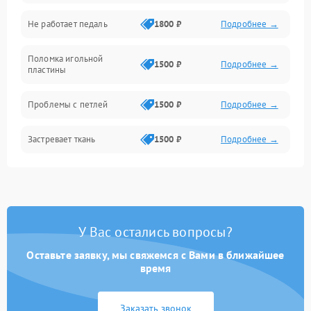
Игловодитель и механизмы
Не работает педаль
1800 ₽
Подробнее →
Шпулька и нижняя нить
Поломка игольной
1500 ₽
Подробнее →
пластины
Оптика
Проблемы с петлей
1500 ₽
Подробнее →
Застревает ткань
1500 ₽
Подробнее →
Сломана игла
1500 ₽
Подробнее →
Не работают кнопки
1300 ₽
Подробнее →
управления
У Вас остались вопросы?
Оставьте заявку, мы свяжемся с Вами в ближайшее
время
Заказать звонок