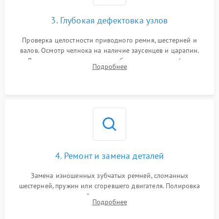
3. Глубокая дефектовка узлов
Проверка целостности приводного ремня, шестерней и
валов. Осмотр челнока на наличие заусенцев и царапин.
Диагностика электромотора, блока управления (для
Подробнее
компьютерных машин), нитевдевателя и механизма
продвижения ткани (зубчатой рейки).
4. Ремонт и замена деталей
Замена изношенных зубчатых ремней, сломанных
шестерней, пружин или сгоревшего двигателя. Полировка
челночного устройства для устранения заусенцев.
Подробнее
Восстановление контактов в педали и пайка элементов на
плате электронных швейных машин.