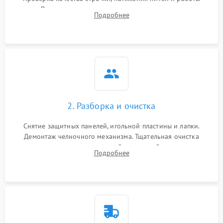
педали. Выявление посторонних стуков, пропусков стежков,
Подробнее
обрывов нити или заклинивания механизмов на тестовом
лоскуте ткани.
2. Разборка и очистка
Снятие защитных панелей, игольной пластины и лапки.
Демонтаж челночного механизма. Тщательная очистка
внутренних узлов от скопившейся тканевой пыли, очесов,
Подробнее
остатков старой смазки и обрывков нитей с помощью
кистей и сжатого воздуха.