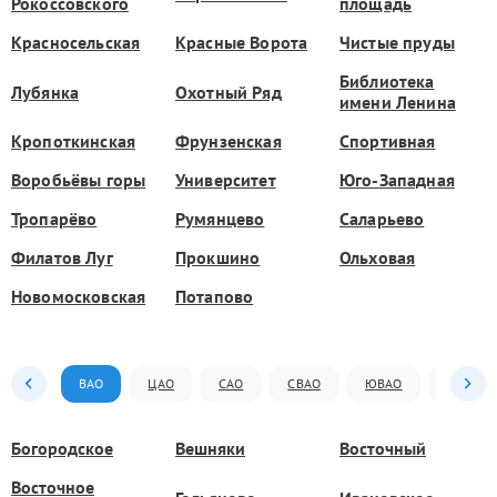
Рокоссовского
площадь
Красносельская
Красные Ворота
Чистые пруды
Библиотека
Лубянка
Охотный Ряд
имени Ленина
Кропоткинская
Фрунзенская
Спортивная
Воробьёвы горы
Университет
Юго-Западная
Тропарёво
Румянцево
Саларьево
Филатов Луг
Прокшино
Ольховая
Новомосковская
Потапово
ВАО
ЦАО
САО
СВАО
ЮВАО
ЮАО
Богородское
Вешняки
Восточный
Восточное