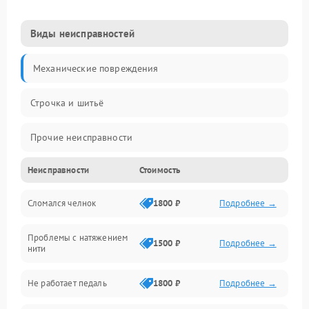
Виды неисправностей
Механические повреждения
Строчка и шитьё
Прочие неисправности
Неисправности
Стоимость
Электроника
Сломался челнок
1800 ₽
Подробнее →
Управление и электроника
Проблемы с натяжением
Подача ткани
1500 ₽
Подробнее →
нити
Игловодитель и механизмы
Не работает педаль
1800 ₽
Подробнее →