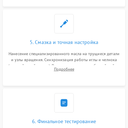
5. Смазка и точная настройка
Нанесение специализированного масла на трущиеся детали
и узлы вращения. Синхронизация работы иглы и челнока
(настройка таймингов). Регулировка высоты зубчатой рейки,
Подробнее
центровка игловодителя и калибровка натяжителей верхней
и нижней нити.
6. Финальное тестирование