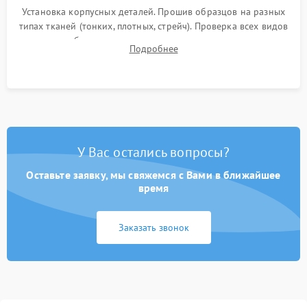
Установка корпусных деталей. Прошив образцов на разных
типах тканей (тонких, плотных, стрейч). Проверка всех видов
строчек, работы реверса, выметывания петли и намотчика
Подробнее
шпульки. Контроль плавности хода и отсутствия
посторонних шумов.
У Вас остались вопросы?
Оставьте заявку, мы свяжемся с Вами в ближайшее
время
Заказать звонок