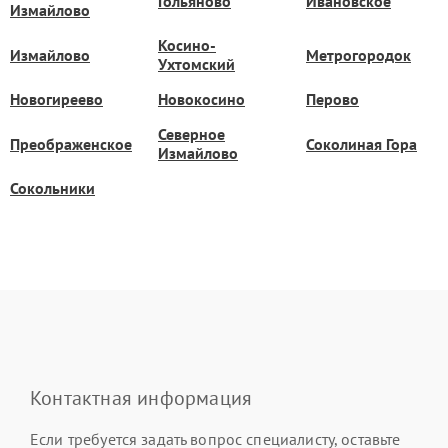
Гольяново
Ивановское
Измайлово
Косино-
Измайлово
Метрогородок
Ухтомский
Новогиреево
Новокосино
Перово
Северное
Преображенское
Соколиная Гора
Измайлово
Сокольники
Контактная информация
Если требуется задать вопрос специалисту, оставьте