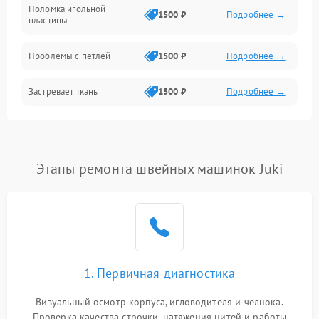
Шпулька и нижняя нить
Поломка игольной
1500 ₽
Подробнее →
пластины
Оптика
Проблемы с петлей
1500 ₽
Подробнее →
Застревает ткань
1500 ₽
Подробнее →
Сломана игла
1500 ₽
Подробнее →
Не работают кнопки
Этапы ремонта швейных машинок Juki
1300 ₽
Подробнее →
управления
1. Первичная диагностика
Визуальный осмотр корпуса, игловодителя и челнока.
Проверка качества строчки, натяжения нитей и работы