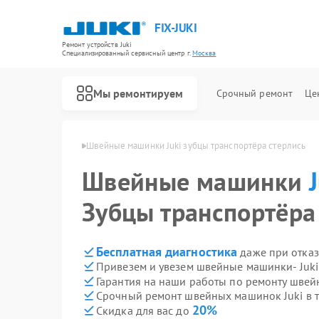
FIX-JUKI
Ремонт устройств Juki
Специализированный cервисный центр г.
Москва
Мы ремонтируем
Срочный ремонт
Це
инок Juki в Москве
Швейные машинки Juki зубцы транспортёра стерлись
Швейные машинки
Зубцы транспортёра
Бесплатная диагностика
даже при отказ
Привезем и увезем швейные машинки- Juki
Гарантия на наши работы по ремонту шве
Срочный ремонт швейных машинок Juki в т
20%
Скидка для вас до