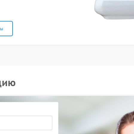
ны
цию