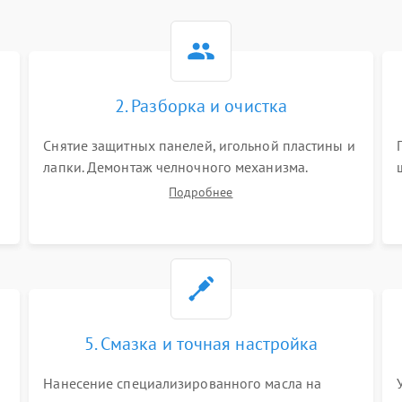
2. Разборка и очистка
Снятие защитных панелей, игольной пластины и
я
лапки. Демонтаж челночного механизма.
х
Тщательная очистка внутренних узлов от
Подробнее
скопившейся тканевой пыли, очесов, остатков
старой смазки и обрывков нитей с помощью
кистей и сжатого воздуха.
5. Смазка и точная настройка
Нанесение специализированного масла на