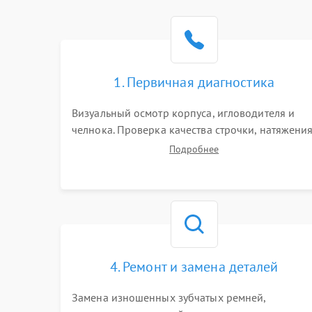
1. Первичная диагностика
Визуальный осмотр корпуса, игловодителя и
челнока. Проверка качества строчки, натяжени
нитей и работы педали. Выявление посторонни
Подробнее
стуков, пропусков стежков, обрывов нити или
заклинивания механизмов на тестовом лоскуте
ткани.
4. Ремонт и замена деталей
Замена изношенных зубчатых ремней,