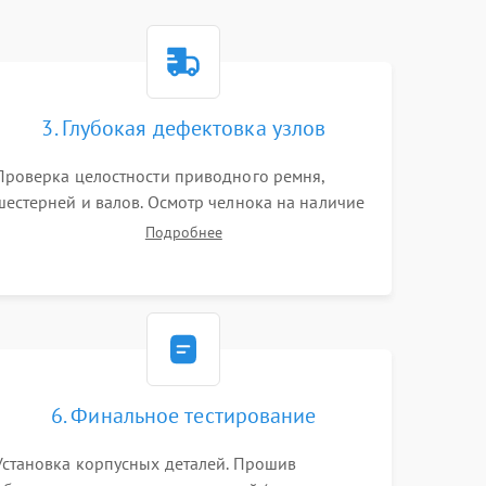
3. Глубокая дефектовка узлов
Проверка целостности приводного ремня,
шестерней и валов. Осмотр челнока на наличие
заусенцев и царапин. Диагностика
Подробнее
электромотора, блока управления (для
компьютерных машин), нитевдевателя и
механизма продвижения ткани (зубчатой
рейки).
6. Финальное тестирование
Установка корпусных деталей. Прошив